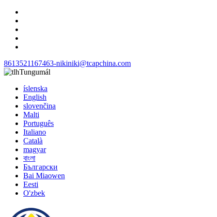
8613521167463-niki
niki@tcapchina.com
Tungumál
íslenska
English
slovenčina
Malti
Português
Italiano
Català
magyar
বাংলা
Български
Bai Miaowen
Eesti
O'zbek