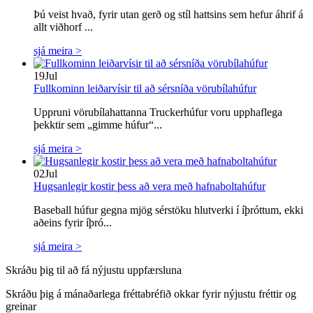
Þú veist hvað, fyrir utan gerð og stíl hattsins sem hefur áhrif á
allt viðhorf ...
sjá meira >
19
Jul
Fullkominn leiðarvísir til að sérsníða vörubílahúfur
Uppruni vörubílahattanna Truckerhúfur voru upphaflega
þekktir sem „gimme húfur“...
sjá meira >
02
Jul
Hugsanlegir kostir þess að vera með hafnaboltahúfur
Baseball húfur gegna mjög sérstöku hlutverki í íþróttum, ekki
aðeins fyrir íþró...
sjá meira >
Skráðu þig til að fá nýjustu uppfærsluna
Skráðu þig á mánaðarlega fréttabréfið okkar fyrir nýjustu fréttir og
greinar