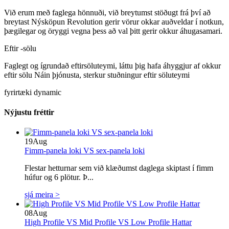
Við erum með faglega hönnuði, við breytumst stöðugt frá því að
breytast Nýsköpun Revolution gerir vörur okkar auðveldar í notkun,
þægilegar og öryggi vegna þess að val þitt gerir okkur áhugasamari.
Eftir -sölu
Faglegt og ígrundað eftirsöluteymi, láttu þig hafa áhyggjur af okkur
eftir sölu Náin þjónusta, sterkur stuðningur eftir söluteymi
fyrirtæki dynamic
Nýjustu fréttir
19
Aug
Fimm-panela loki VS sex-panela loki
Flestar hetturnar sem við klæðumst daglega skiptast í fimm
húfur og 6 plötur. Þ...
sjá meira >
08
Aug
High Profile VS Mid Profile VS Low Profile Hattar