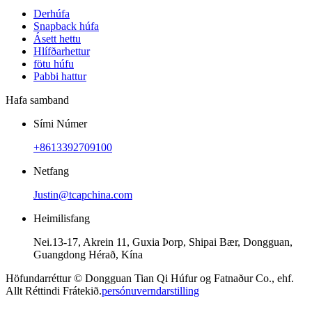
Derhúfa
Snapback húfa
Ásett hettu
Hlífðarhettur
fötu húfu
Pabbi hattur
Hafa samband
Sími Númer
+8613392709100
Netfang
Justin@tcapchina.com
Heimilisfang
Nei.13-17, Akrein 11, Guxia Þorp, Shipai Bær, Dongguan,
Guangdong Hérað, Kína
Höfundarréttur © Dongguan Tian Qi Húfur og Fatnaður Co., ehf.
Allt Réttindi Frátekið.
persónuverndarstilling