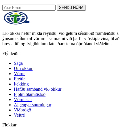
SENDU NÚNA
Lið okkar hefur mikla reynslu, við getum sérsniðið framleiðslu á
ýmsum stílum af vörum í samræmi við þarfir viðskiptavina, til að
breyta lífi og fylgihlutum fatnaðar stefna óþrjótandi viðleitni.
Flýtileiðir
Saga
Um okkur
Vörur
Fréttir
Þekking
Hafðu samband við okkur
Fjölmiðlamiðstöð
Vörulistar
Algengar spurningar
Viðbrögð
Veftré
Flokkar