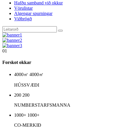
Hafðu samband við okkur
Vörulistar
Algengar spurningar
Viðbrögð
01
Forskot okkar
4000㎡
4000㎡
HÚS
SVÆÐI
200
200
NUMBER
STARFSMANNA
1000+
1000+
CO-MERKIÐ