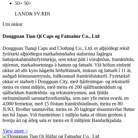
50+
50+
LAND
& SVÆÐI
Um okkur
Dongguan Tian Qi Caps og Fatnaður Co., Ltd
Dongguan Tianqi Caps and Clothing Co., Ltd. er alþjóðlegt rekið
fyrirtæki alþjóðlegra markaðsmiðaðra stafrænna faglegra
hattapokafatnaðarfyrirtækja, sem tekur þátt í vöruþróun, framleiðslu,
stjórnun, markaðssetningu á hattum og fatnaði. Við höfum einbeitt
okkur að alls kyns hágæða höfuðfatnaði, töskum og fatnaði í 11 ár,
auðgað hönnunarreynslu, fullkomnað framleiðslukerfi. Fyrirtækið
okkar er staðsett í Dongguan City, með fjárfestingar- og rekstrarfé
meira en einni milljón, með meira en 200 sjálfframleiddum og
sjálfseldum framleiðslu- og rekstrarteymum, auk fjölda
stefnumótandi samstarfsverksmiðja, sem nær yfir meira svæði. en
4,000 fermetrar, með 15 föstum framleiðslulínum, meira en 80
JUKI, Brother saumavélar, meira en 20 faglegar útsaumsvélar fluttar
inn frá Japan. Við framleiðum 1 milljón hatta af öllum gerðum á
hverju ári og árleg sala er meira en 8 milljónir Bandaríkjadala.
View more >