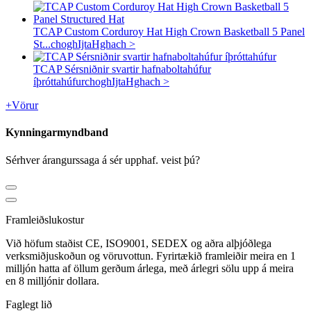
TCAP Custom Corduroy Hat High Crown Basketball 5 Panel
St...
choghIjtaHghach >
TCAP Sérsniðnir svartir hafnaboltahúfur
íþróttahúfur
choghIjtaHghach >
+
Vörur
Kynningarmyndband
Sérhver árangurssaga á sér upphaf. veist þú?
Framleiðslukostur
Við höfum staðist CE, ISO9001, SEDEX og aðra alþjóðlega
verksmiðjuskoðun og vöruvottun. Fyrirtækið framleiðir meira en 1
milljón hatta af öllum gerðum árlega, með árlegri sölu upp á meira
en 8 milljónir dollara.
Faglegt lið