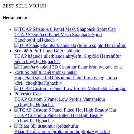
BEST SELU VÖRUR
Heitar vörur
TCAP Sérsníða 6 Panel Mesh Snapback Sport
Cap
choghIjtaHghach >
TCAP hágæða ullarblanda akrýlefni 6 spjöld Herrahúfur
Sér...
choghIjtaHghach >
Hágæða 6 spjald 3D útsaumur flatur brún tveggja tóna
körf...
choghIjtaHghach >
TCAP Custom 5 Panel Low Profile Vatnsheldur
...
choghIjtaHghach >
TCAP Custom 6 Panel Fitted Hat High Beauty
...
choghIjtaHghach >
Bláar 3D útsaumur íþróttahúfur
choghIjtaHghach >