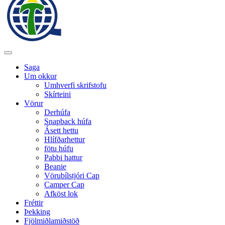
Saga
Um okkur
Umhverfi skrifstofu
Skírteini
Vörur
Derhúfa
Snapback húfa
Ásett hettu
Hlífðarhettur
fötu húfu
Pabbi hattur
Beanie
Vörubílstjóri Cap
Camper Cap
Afköst lok
Fréttir
Þekking
Fjölmiðlamiðstöð